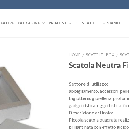
REATIVE
PACKAGING
PRINTING
CONTATTI
CHI SIAMO
HOME
SCATOLE - BOX
SCA
/
/
Scatola Neutra F
Settore di utilizzo:
abbigliamento, accessori, pelle
bigiotteria, gioielleria, profume
gadgettistica, oggettistica, fier
Descrizione articolo:
Piccola scatola quadrata realiz
brillantinata con effetto luci