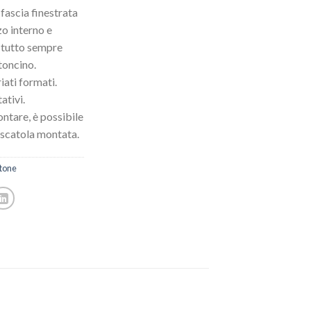
fascia finestrata
zo interno e
l tutto sempre
toncino.
iati formati.
ativi.
ntare, è possibile
 scatola montata.
rtone