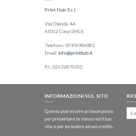
Print Hub S.r.l.
Via Olanda, 4A
41012 Carpi (MO)
Telefono: 059/8386083
Email:
info@printhub.it
P.I.: 02576870352
INFORMAZIONI SUL SITO
RIC
Questo può essere un buon posto
per presentare te stesso ed il tuo
sito o per includere alcuni credits.